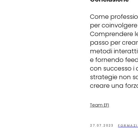
Come profession
per coinvolgere 
Comprendere le l
passo per crear
metodi interatt
e fornendo feed
con successo i 
strategie non s
creare una forza
Team EFI
27.07.2023
FORMAZI