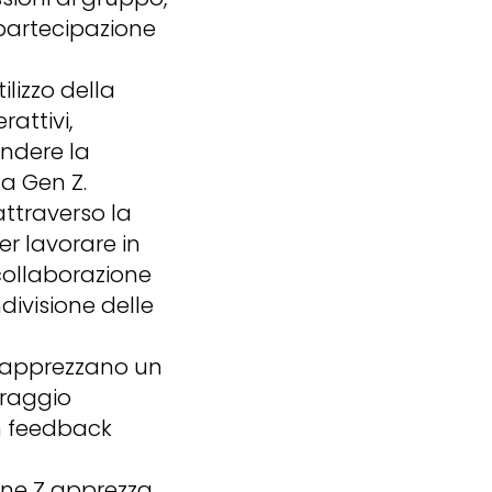
a partecipazione
ilizzo della
rattivi,
endere la
a Gen Z.
ttraverso la
er lavorare in
 collaborazione
divisione delle
 apprezzano un
oraggio
un feedback
one Z apprezza