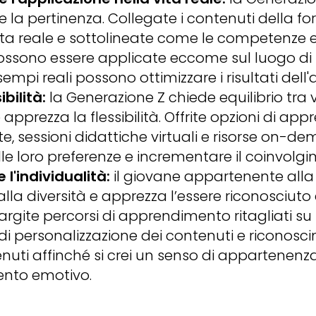
 e la pertinenza. Collegate i contenuti della f
vita reale e sottolineate come le competenze 
ossono essere applicate eccome sul luogo di 
sempi reali possono ottimizzare i risultati del
ibilità:
la Generazione Z chiede equilibrio tra v
apprezza la flessibilità. Offrite opzioni di a
e, sessioni didattiche virtuali e risorse on-d
lle loro preferenze e incrementare il coinvolg
 l'individualità:
il giovane appartenente alla
alla diversità e apprezza l’essere riconosciut
largite percorsi di apprendimento ritagliati su
di personalizzazione dei contenuti e riconosci
tenuti affinché si crei un senso di appartenenz
ento emotivo.