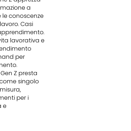
ormazione a
e le conoscenze
lavoro. Casi
l'apprendimento.
ita lavorativa e
pprendimento
emand per
imento.
 Gen Z presta
o come singolo
 misura,
menti per i
a e