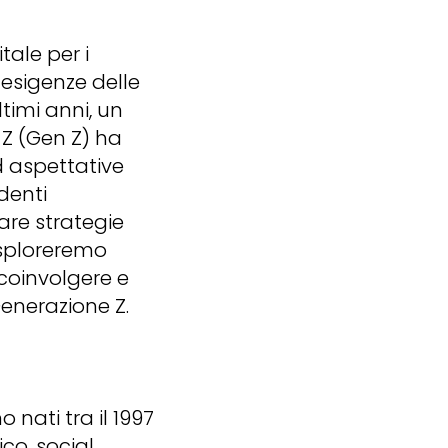
tale per i
 esigenze delle
timi anni, un
 Z (Gen Z) ha
d aspettative
denti
are strategie
esploreremo
a coinvolgere e
Generazione Z.
 nati tra il 1997
co, social