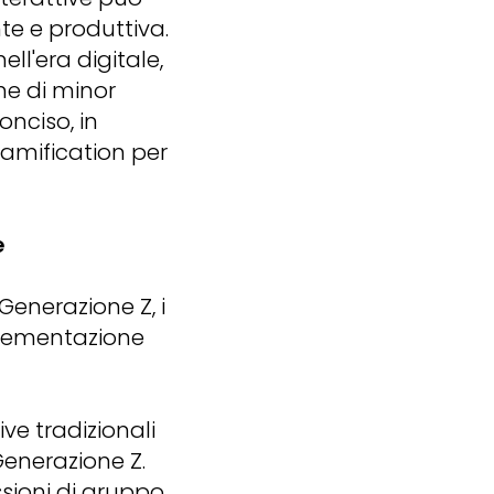
e e produttiva.
ell'era digitale,
ne di minor
onciso, in
gamification per
e
Generazione Z, i
plementazione
ive tradizionali
Generazione Z.
ioni di gruppo,