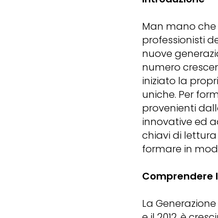
Man mano che la
professionisti 
nuove generazio
numero crescent
iniziato la prop
uniche. Per for
provenienti dal
innovative ed ad
chiavi di lettura
formare in modo
Comprendere l
La Generazione Z
e il 2012, è cre