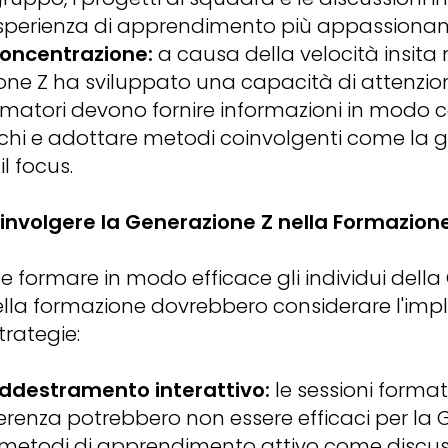
sperienza di apprendimento più appassionant
concentrazione:
a causa della velocità insita n
one Z ha sviluppato una capacità di attenzio
ormatori devono fornire informazioni in modo c
cchi e adottare metodi coinvolgenti come la 
l focus.
oinvolgere la Generazione Z nella Formazion
e formare in modo efficace gli individui della 
della formazione dovrebbero considerare l'im
trategie:
addestramento interattivo:
le sessioni format
ferenza potrebbero non essere efficaci per la 
metodi di apprendimento attivo come discuss