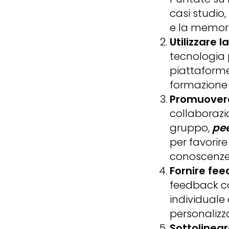
casi studio,
e la memori
Utilizzare l
tecnologia p
piattaforme
formazione 
Promuovere
collaborazio
gruppo,
pee
per favorir
conoscenze
Fornire fee
feedback co
individuale 
personalizza
Sottolinear