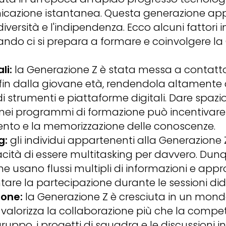
cazione istantanea. Questa generazione ap
a diversità e l'indipendenza. Ecco alcuni fattori
ndo ci si prepara a formare e coinvolgere la
li:
la Generazione Z è stata messa a contatt
 fin dalla giovane età, rendendola altament
o di strumenti e piattaforme digitali. Dare spazi
nei programmi di formazione può incentivare 
nto e la memorizzazione delle conoscenze.
g:
gli individui appartenenti alla Generazione 
acità di essere multitasking per davvero. Dunqu
che usano flussi multipli di informazioni e app
re la partecipazione durante le sessioni did
ione:
la Generazione Z è cresciuta in un mon
valorizza la collaborazione più che la competi
 gruppo, i progetti di squadra e le discussioni i