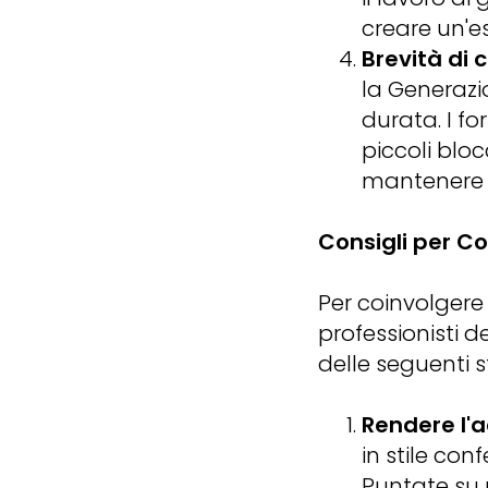
creare un'e
Brevità di 
la Generazi
durata. I f
piccoli blo
mantenere i
Consigli per C
Per coinvolgere 
professionisti 
delle seguenti s
Rendere l'
in stile con
Puntate su 