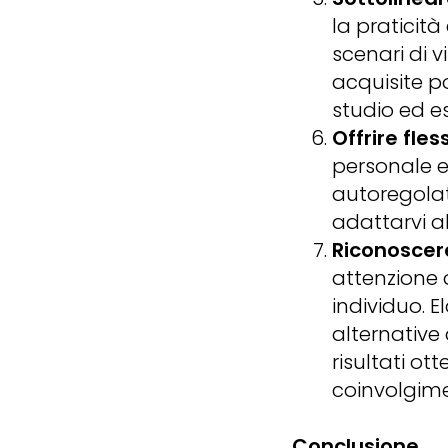
la praticità
scenari di 
acquisite p
studio ed e
Offrire fless
personale e 
autoregolat
adattarvi a
Riconoscere
attenzione 
individuo. E
alternative 
risultati ot
coinvolgim
Conclusione