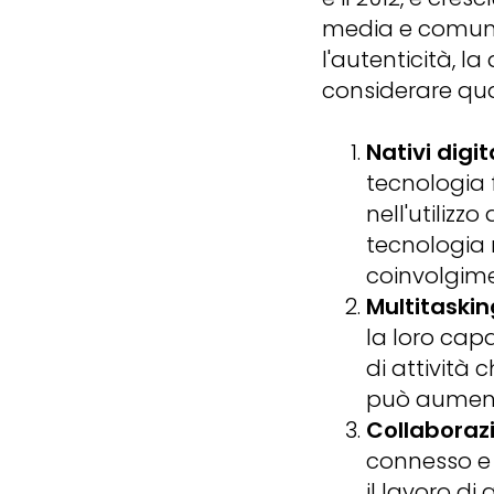
media e comuni
l'autenticità, l
considerare qua
Nativi digita
tecnologia
nell'utilizz
tecnologia 
coinvolgime
Multitaskin
la loro cap
di attività 
può aumenta
Collaboraz
connesso e 
il lavoro di