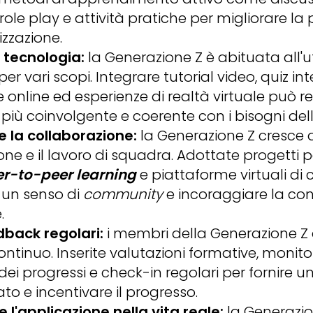
 role play e attività pratiche per migliorare l
zzazione.
a tecnologia:
la Generazione Z è abituata all'ut
er vari scopi. Integrare tutorial video, quiz inte
 online ed esperienze di realtà virtuale può r
più coinvolgente e coerente con i bisogni dell
 la collaborazione:
la Generazione Z cresce a
ne e il lavoro di squadra. Adottate progetti p
r-to-peer learning
e piattaforme virtuali di
e un senso di
community
e incoraggiare la con
.
dback regolari:
i membri della Generazione Z
ntinuo. Inserite valutazioni formative, monit
dei progressi e check-in regolari per fornire 
to e incentivare il progresso.
e l'applicazione nella vita reale:
la Generazi