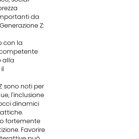
prezza
 importanti da
 Generazione Z:
o con la
e competente
o alla
il
Z sono noti per
e, l'inclusione
rocci dinamici
attiche.
do fortemente
zione. Favorire
nterattive può