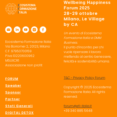
Wellbeing Happiness
Forum 2025
28-29 ottobre
Milano, Le Village
by CA
Un evento di Ecosistema
Formazione Italia e OMM
Ecosistema Formazione Italia
Business.
Via Borromei 2, 20123, Milano
Il punto d’incontro per chi
C.F. 97950700159
vuole ripensare il lavoro
P.Iva 13220600962
mettendo al centro benessere,
M5UXCR1
felicità e sostenibilità umana.
Associazione non profit
T&C - Privacy Policy Forum
FORUM
Speaker
Copyright © 2025 Ecosistema
Formazione Italia. All rights
Sponsor
reserved.
Partner
Stati Generali
forum@efi-italia.it
+39 340 885 5648
DIGITAL DETOX