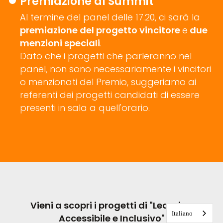
Premiazione al Summit
Al termine del panel delle 17.20, ci sarà la
premiazione del progetto vincitore
e
due
menzioni speciali
.
Dato che i progetti che parleranno nel
panel, non sono necessariamente i vincitori
o menzionati del Premio, suggeriamo ai
referenti dei progetti candidati di essere
presenti in sala a quell'orario.
Vieni a scopri i progetti di "Learning
Italiano
Accessibile e Inclusivo"