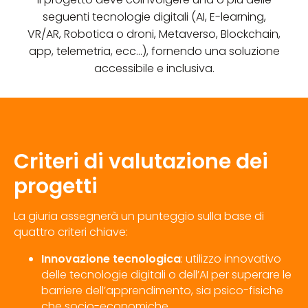
seguenti tecnologie digitali (AI, E-learning,
VR/AR, Robotica o droni, Metaverso, Blockchain,
app, telemetria, ecc...), fornendo una soluzione
accessibile e inclusiva.
Criteri di valutazione dei
progetti
La giuria assegnerà un punteggio sulla base di
quattro criteri chiave:
Innovazione tecnologica
: utilizzo innovativo
delle tecnologie digitali o dell’AI per superare le
barriere dell’apprendimento, sia psico-fisiche
che socio-economiche