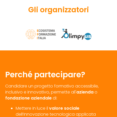
Gli organizzatori
Perché partecipare?
Candidare un progetto formativo accessibile,
inclusivo e innovativo, permette all'
azienda
o
fondazione aziendale
di:
Mettere in luce il
valore sociale
dell’innovazione tecnologica applicata