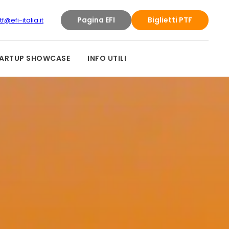
Pagina EFI
Biglietti PTF
tf@efi-italia.it
ARTUP SHOWCASE
INFO UTILI