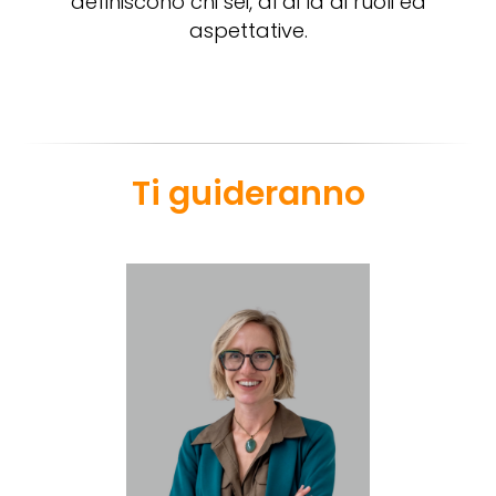
definiscono chi sei, al di là di ruoli ed
aspettative.
Ti guideranno