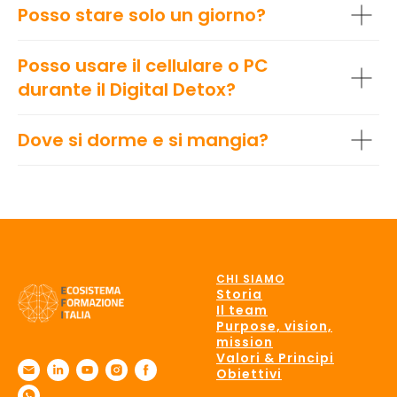
Posso stare solo un giorno?
Posso usare il cellulare o PC
durante il Digital Detox?
Dove si dorme e si mangia?
CHI SIAMO
Storia
Il team
Purpose, vision,
mission
Valori & Principi
Obiettivi