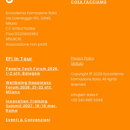
COSA FACCIAMO
Ecosistema Formazione Italia
Via Lorenteggio 155, 20146,
Milano
C.F. 97950700159
P.Iva 13220600962
M5UXCR1
Associazione non profit
EFI in Tour
Privacy Policy
Statuto
People Tech Forum 2026,
1-2 ott, Bologna
Copyright © 2026 Ecosistema
Formazione Italia. All rights
Wellbeing Happiness
reserved.
Forum 2026, 21-22 ott,
Milano
info@efi-italia.it
+39 340 885 5648
Innovation Training
Summit 2027, 18-19 mar,
Roma
Eventi & Convenzioni