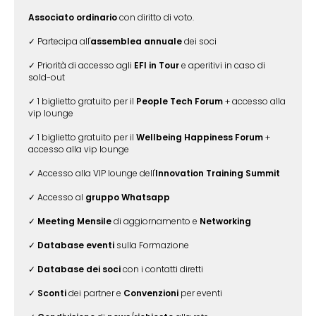
Associato ordinario
con diritto di voto.
✓ Partecipa all'
assemblea annuale
dei soci
✓ Priorità di accesso agli
EFI in Tour
e aperitivi in caso di
sold-out
✓ 1 biglietto gratuito per il
People Tech Forum
+ accesso alla
vip lounge
✓ 1 biglietto gratuito per il
Wellbeing Happiness Forum
+
accesso alla vip lounge
✓ Accesso alla VIP lounge dell'
Innovation Training Summit
✓ Accesso al
gruppo Whatsapp
✓
Meeting Mensile
di aggiornamento e
Networking
✓
Database eventi
sulla Formazione
✓
Database dei soci
con i contatti diretti
✓
Sconti
dei partner e
Convenzioni
per eventi