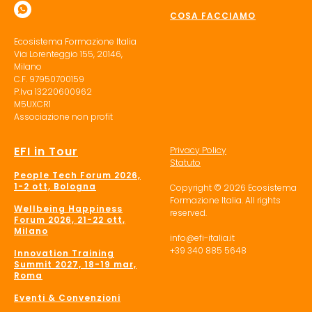
COSA FACCIAMO
Ecosistema Formazione Italia
Via Lorenteggio 155, 20146,
Milano
C.F. 97950700159
P.Iva 13220600962
M5UXCR1
Associazione non profit
EFI in Tour
Privacy Policy
Statuto
People Tech Forum 2026,
1-2 ott, Bologna
Copyright © 2026 Ecosistema
Formazione Italia. All rights
Wellbeing Happiness
reserved.
Forum 2026, 21-22 ott,
Milano
info@efi-italia.it
+39 340 885 5648
Innovation Training
Summit 2027, 18-19 mar,
Roma
Eventi & Convenzioni