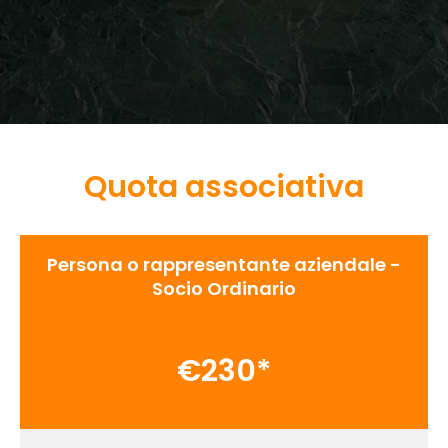
Quota associativa
Persona o rappresentante aziendale -
Socio Ordinario
€230*