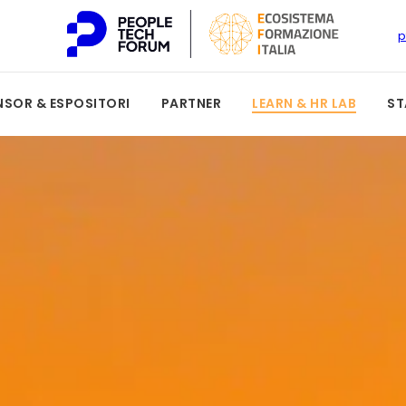
p
SOR & ESPOSITORI
PARTNER
LEARN & HR LAB
ST