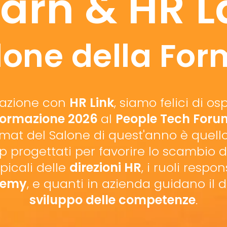
earn & HR L
alone della Fo
orazione con
HR Link
, siamo felici di osp
ormazione 2026
al
People Tech Foru
format del Salone di quest'anno è quell
 progettati per favorire lo scambio d
apicali delle
direzioni HR
, i ruoli respo
demy
, e quanti in azienda guidano il 
sviluppo delle competenze
.