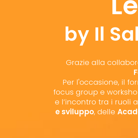
L
by Il S
Grazie alla collab
F
Per l'occasione, il 
focus group e workshop
e l’incontro tra i ruoli 
e sviluppo
, delle
Aca