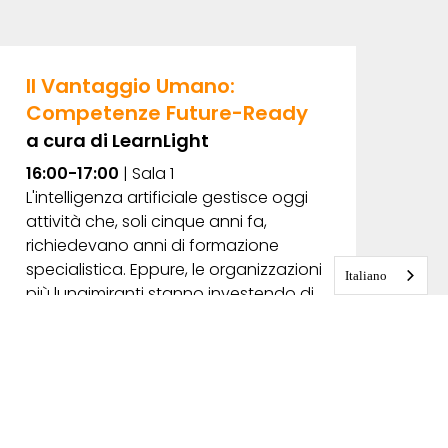
Il Vantaggio Umano:
Competenze Future-Ready
a cura di LearnLight
16:00-17:00
| Sala 1
L'intelligenza artificiale gestisce oggi
attività che, soli cinque anni fa,
richiedevano anni di formazione
specialistica. Eppure, le organizzazioni
Italiano
più lungimiranti stanno investendo di
più, non di meno, nelle proprie
persone.