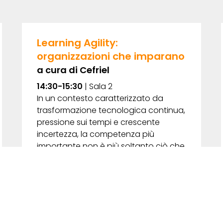
Learning Agility:
organizzazioni che imparano
a cura di Cefriel
14:30-15:30
| Sala 2
In un contesto caratterizzato da
trasformazione tecnologica continua,
pressione sui tempi e crescente
incertezza, la competenza più
importante non è più soltanto ciò che
sappiamo, ma la nostra capacità di
imparare.