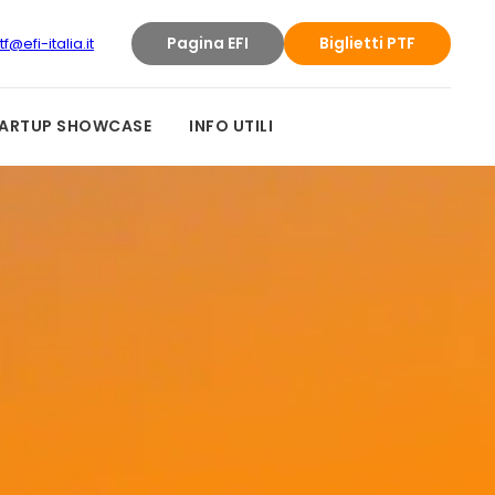
Pagina EFI
Biglietti PTF
tf@efi-italia.it
ARTUP SHOWCASE
INFO UTILI