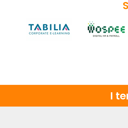
S
I t