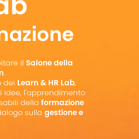
ab
rmazione
itare il
Salone della
m
.
o dei
Learn & HR Lab
,
i idee, l'apprendimento
nsabili della
formazione
dialogo sulla
gestione e