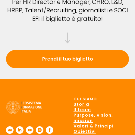
Per HR Director e Manager, CHRO, L&D,
HRBP, Talent/Recruiting, giornalisti e SOCI
EFI il biglietto è gratuito!
Prendi il tuo biglietto
CHI SIAMO
Storia
Il team
Purpose, vision,
mission
Valori & Principi
Obiettivi