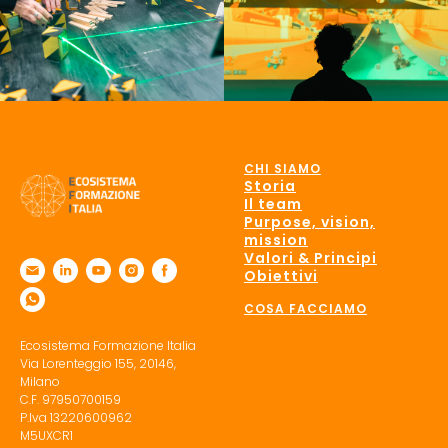
CHI SIAMO
Storia
Il team
Purpose, vision,
mission
Valori & Principi
Obiettivi
COSA FACCIAMO
Ecosistema Formazione Italia
Via Lorenteggio 155, 20146,
Milano
C.F. 97950700159
P.Iva 13220600962
M5UXCR1