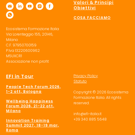
Valori & Principi
Obiettivi
COSA FACCIAMO
Ecosistema Formazione Italia
Via Lorenteggio 155, 20146,
Milano
C.F. 97950700159
P.Iva 13220600962
M5UXCR1
Associazione non profit
EFI in Tour
Privacy Policy
Statuto
People Tech Forum 2026,
1-2 ott, Bologna
Copyright © 2026 Ecosistema
Formazione Italia. All rights
Wellbeing Happiness
reserved.
Forum 2026, 21-22 ott,
Milano
info@efi-italia.it
+39 340 885 5648
Innovation Training
Summit 2027, 18-19 mar,
Roma