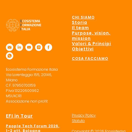
CHI SIAMO
Storia
Il team
Purpose, vision,
mission
Valori & Principi
Obiettivi
COSA FACCIAMO
Ecosistema Formazione Italia
Via Lorenteggio 155, 20146,
Milano
C.F. 97950700159
P.Iva 13220600962
M5UXCR1
Associazione non profit
EFI in Tour
Privacy Policy
Statuto
People Tech Forum 2026,
1-2 ott, Bologna
Copyright © 2026 Ecosistema