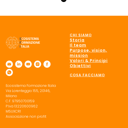
CHI SIAMO
Storia
Il team
Purpose, vision,
mission
Valori & Principi
Obiettivi
COSA FACCIAMO
Ecosistema Formazione Italia
Via Lorenteggio 155, 20146,
Milano
C.F. 97950700159
P.Iva 13220600962
M5UXCR1
Associazione non profit