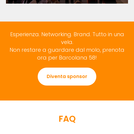
Esperienza. Networking. Brand. Tutto in una
vela.
Non restare a guardare dal molo, prenota
ora per Barcolana 58!
Diventa sponsor
FAQ