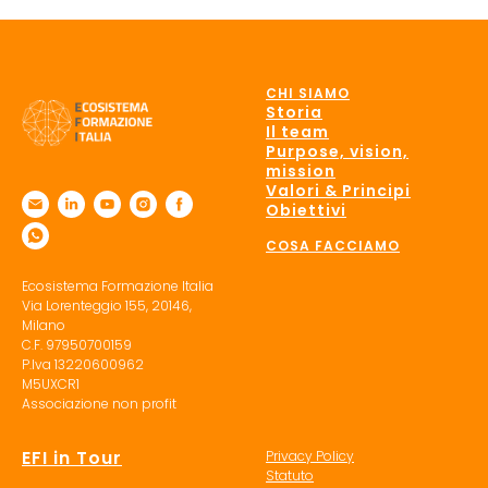
CHI SIAMO
Storia
Il team
Purpose, vision,
mission
Valori & Principi
Obiettivi
COSA FACCIAMO
Ecosistema Formazione Italia
Via Lorenteggio 155, 20146,
Milano
C.F. 97950700159
P.Iva 13220600962
M5UXCR1
Associazione non profit
EFI in Tour
Privacy Policy
Statuto