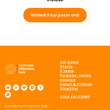
Richiedi il tuo posto ora!
CHI SIAMO
Storia
Il team
Purpose, vision,
mission
Valori & Principi
Obiettivi
COSA FACCIAMO
Ecosistema Formazione Italia