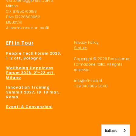
Via Lorenteggio 155, 20146,
Milano
C.F. 97950700159
P.Iva 13220600962
M5UXCR1
Associazione non profit
EFI in Tour
Privacy Policy
Statuto
People Tech Forum 2026,
1-2 ott, Bologna
Copyright © 2026 Ecosistema
Formazione Italia. All rights
Wellbeing Happiness
reserved.
Forum 2026, 21-22 ott,
Milano
info@efi-italia.it
+39 340 885 5648
Innovation Training
Summit 2027, 18-19 mar,
Roma
Eventi & Convenzioni
Italiano