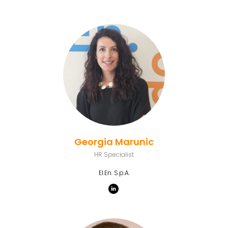
Georgia Marunic
HR Specialist
El.En. S.p.A.