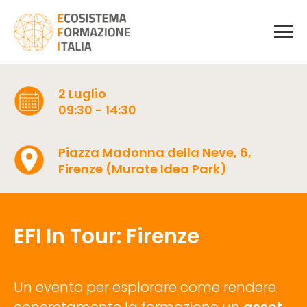
2 Luglio
09:30 - 14:30
Piazza Madonna della Neve, 6,
Firenze (Murate Idea Park)
EFI In Tour: Firenze
Un evento per esplorare come rendere
concretamente la formazione un
asset