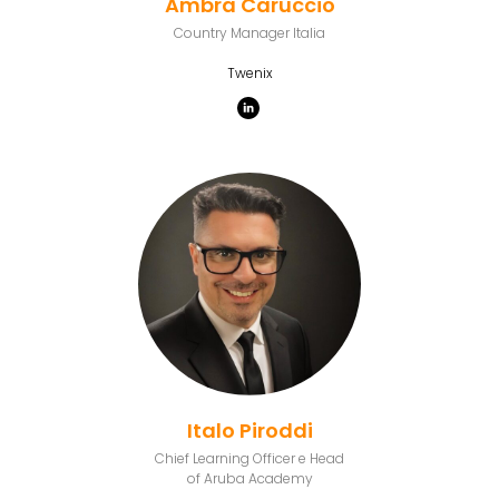
Ambra Caruccio
Country Manager Italia
Twenix
Italo Piroddi
Chief Learning Officer e Head
of Aruba Academy