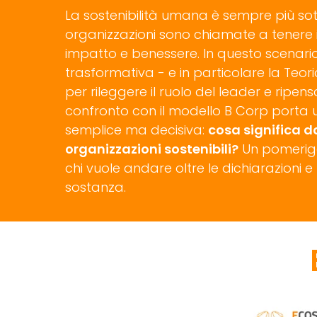
La sostenibilità umana è sempre più sot
organizzazioni sono chiamate a tenere
impatto e benessere. In questo scenario
trasformativa - e in particolare la Teor
per rileggere il ruolo del leader e ripensa
confronto con il modello B Corp port
semplice ma decisiva:
cosa significa d
organizzazioni sostenibili?
Un pomerigg
chi vuole andare oltre le dichiarazioni e
sostanza.