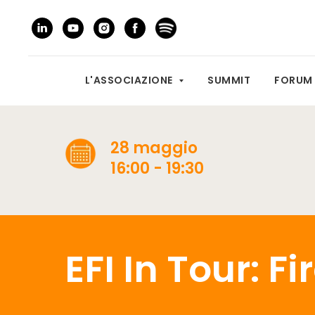
L'ASSOCIAZIONE
SUMMIT
FORU
28 maggio
16:00 - 19:30
EFI In Tour: F