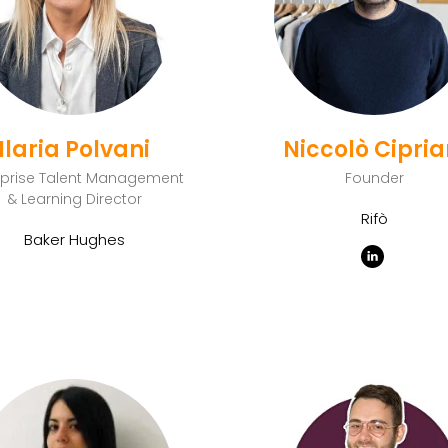
Ilaria Polvani
Niccolò Cipria
rprise Talent Management
Founder
& Learning Director
Rifò
Baker Hughes