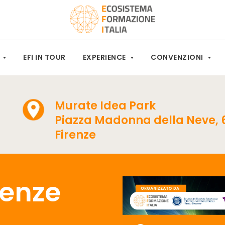
M
EFI IN TOUR
EXPERIENCE
CONVENZIONI
Murate Idea Park
Piazza Madonna della Neve, 6
Firenze
irenze