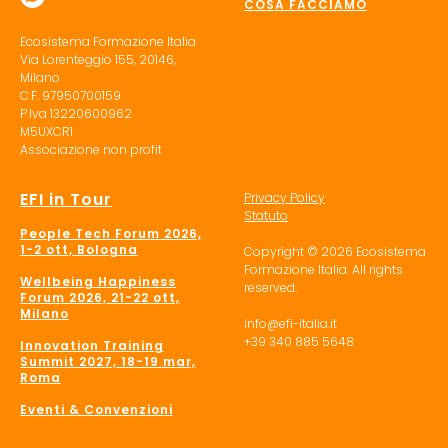
COSA FACCIAMO
Ecosistema Formazione Italia
Via Lorenteggio 155, 20146,
Milano
C.F. 97950700159
P.Iva 13220600962
M5UXCR1
Associazione non profit
EFI in Tour
Privacy Policy
Statuto
People Tech Forum 2026,
1-2 ott, Bologna
Copyright © 2026 Ecosistema
Formazione Italia. All rights
Wellbeing Happiness
reserved.
Forum 2026, 21-22 ott,
Milano
info@efi-italia.it
+39 340 885 5648
Innovation Training
Summit 2027, 18-19 mar,
Roma
Eventi & Convenzioni