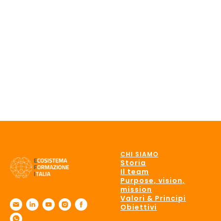
CHI SIAMO
Storia
Il team
Purpose, vision,
mission
Valori & Principi
Obiettivi