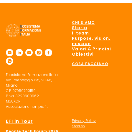
CHI SIAMO
Storia
Il team
Purpose, vision,
mission
Valori & Principi
Obiettivi
COSA FACCIAMO
Ecosistema Formazione Italia
Via Lorenteggio 155, 20146,
Milano
C.F. 97950700159
P.Iva 13220600962
M5UXCR1
Associazione non profit
EFI in Tour
Privacy Policy
Statuto
People Tech Forum 2026,