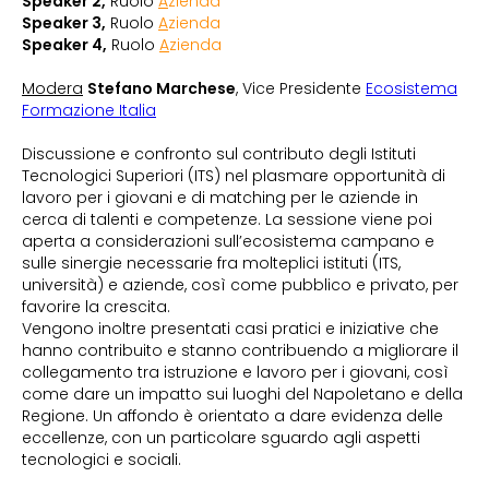
Speaker 2,
Ruolo
A
zienda
Speaker 3,
Ruolo
A
zienda
Speaker 4,
Ruolo
A
zienda
Modera
Stefano Marchese
, Vice Presidente
Ecosistema
Formazione Italia
Discussione e confronto sul contributo degli Istituti
Tecnologici Superiori (ITS) nel plasmare opportunità di
lavoro per i giovani e di matching per le aziende in
cerca di talenti e competenze. La sessione viene poi
aperta a considerazioni sull’ecosistema campano e
sulle sinergie necessarie fra molteplici istituti (ITS,
università) e aziende, così come pubblico e privato, per
favorire la crescita.
Vengono inoltre presentati casi pratici e iniziative che
hanno contribuito e stanno contribuendo a migliorare il
collegamento tra istruzione e lavoro per i giovani, così
come dare un impatto sui luoghi del Napoletano e della
Regione. Un affondo è orientato a dare evidenza delle
eccellenze, con un particolare sguardo agli aspetti
tecnologici e sociali.