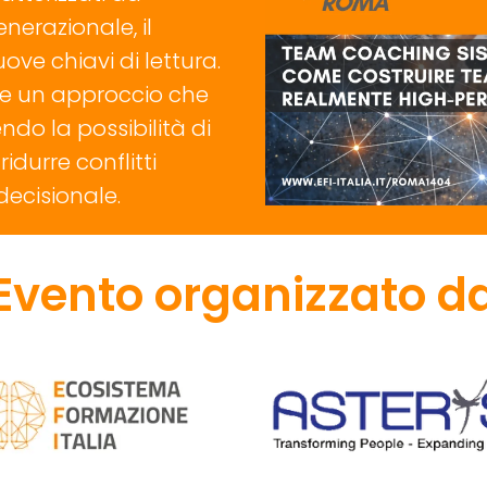
nerazionale, il
ve chiavi di lettura.
e un approccio che
do la possibilità di
idurre conflitti
 decisionale.
Evento organizzato d