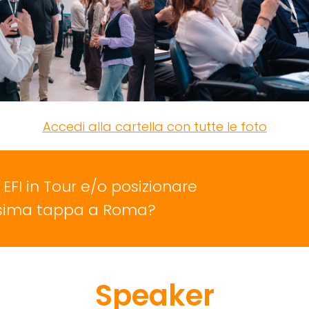
Accedi alla cartella con tutte le foto
EFI in Tour e/o posizionare
ossima tappa a Roma?
Speaker