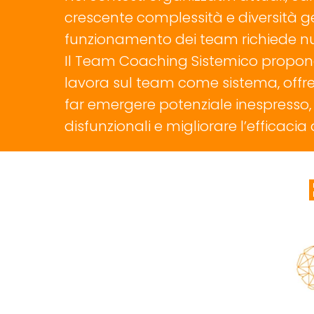
crescente complessità e diversità ge
funzionamento dei team richiede nuo
Il Team Coaching Sistemico propon
lavora sul team come sistema, offren
far emergere potenziale inespresso, r
disfunzionali e migliorare l’efficacia