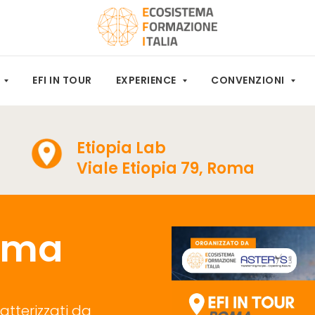
M
EFI IN TOUR
EXPERIENCE
CONVENZIONI
Etiopia Lab
Viale Etiopia 79, Roma
Roma
ratterizzati da