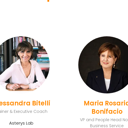
essandra Bitelli
Maria Rosari
Bonifacio
ainer & Executive Coach
VP and People Head No
Asterys Lab
Business Service