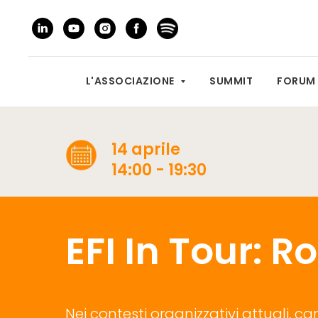
L'ASSOCIAZIONE
SUMMIT
FORU
14 aprile
14:00 - 19:30
EFI In Tour: 
Nei contesti organizzativi attuali, ca