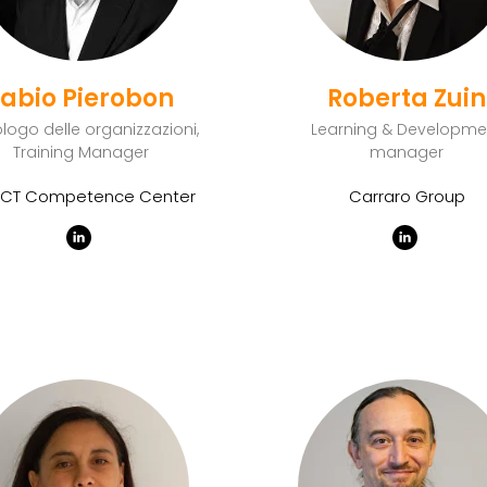
Fabio Pierobon
Roberta Zuin
ologo delle organizzazioni,
Learning & Developme
Training Manager
manager
CT Competence Center
Carraro Group