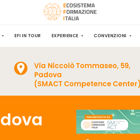
M
EFI IN TOUR
EXPERIENCE
CONVENZIONI
Via Niccolò Tommaseo, 59,
Padova
(SMACT Competence Center
Padova