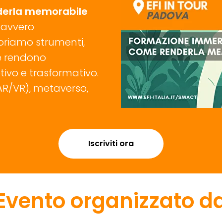
derla memorabile
davvero
oriamo strumenti,
e rendono
ivo e trasformativo.
AR/VR), metaverso,
Iscriviti ora
Evento organizzato d