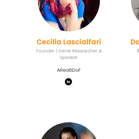
Cecilia Lascialfari
Da
Founder | GenAI Researcher &
Speaker
ARea6DoF