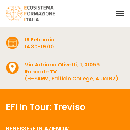
19 Febbraio
14:30-19:00
Via Adriano Olivetti, 1, 31056
Roncade TV
(H-FARM, Edificio College, Aula B7)
EFI In Tour: Treviso
BENESSERE IN AZIENDA: